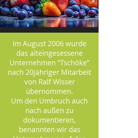
Im August 2006 wurde
das alteingesessene
Unternehmen “Tschöke”
nach 20jähriger Mitarbeit
von Ralf Wisser
übernommen.
Um den Umbruch auch
nach außen zu
dokumentieren,
benannten wir das