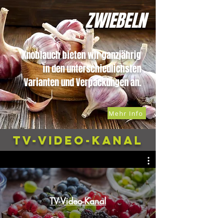
ZWIEBELN
Knoblauch bieten wir ganzjährig
in den unterschiedlichsten
Varianten und Verpackungen an.
Mehr Info
TV-VIDEO-KANAL
TV-Video-Kanal