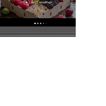
Jetzt ansehen
Ralf Wisser GmbH
Frischezentrum Frankfurt
Josef-Eicher-Straße 10
D-60437 Frankfurt/Main
info@ralf-wisser-gmbh.de